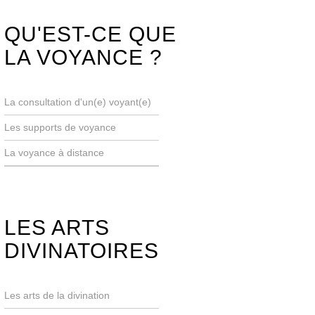
QU'EST-CE QUE
LA VOYANCE ?
La consultation d'un(e) voyant(e)
Les supports de voyance
La voyance à distance
LES ARTS
DIVINATOIRES
Les arts de la divination